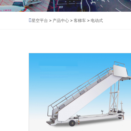
星空平台
>
产品中心
>
客梯车
>
电动式