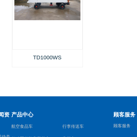
TD1000WS
闻资
产品中心
顾客服务
顾客服务
航空食品车
行李传送车
司动态