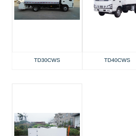
TD30CWS
TD40CWS