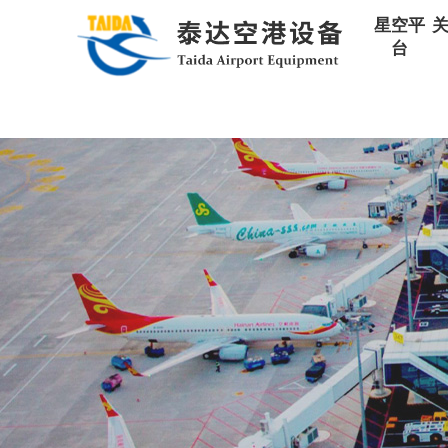
星空平台
星空平
台