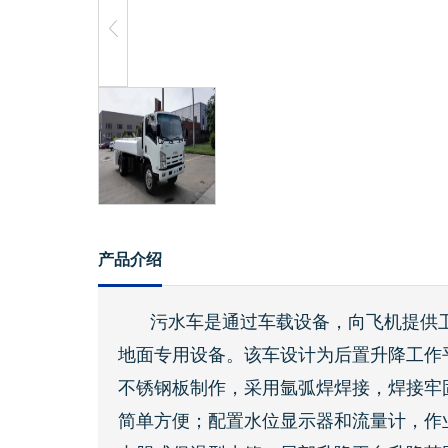
产品介绍
污水车是通过车载设备，向飞机提供
地面专用设备。该车设计为后置升降工作
不锈钢板制作，采用氩弧焊焊接，焊接牢
简单方便；配置水位显示器和流量计，作