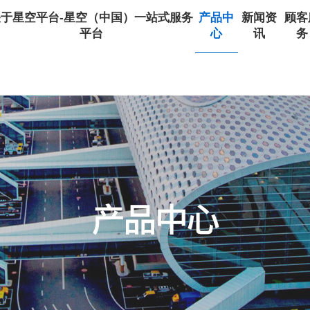
产品中
关于星空平台-星空（中国）一站式服务
新闻资
顾客
心
平台
讯
务