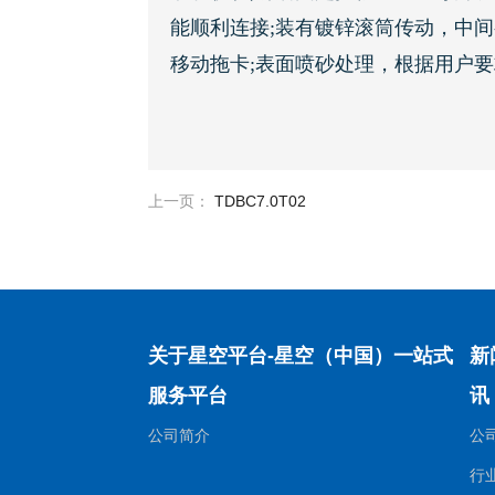
能顺利连接;装有镀锌滚筒传动，中
移动拖卡;表面喷砂处理，根据用户要
上一页：
TDBC7.0T02
关于星空平台-星空（中国）一站式
新
服务平台
讯
公司简介
公
行