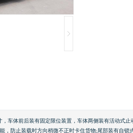
寸，车体前后装有固定限位装置，车体两侧装有活动式止
功能，防止装载时方向稍微不正时卡住货物;尾部装有自锁