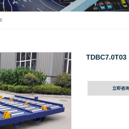
车
TDBC7.0T03
立即咨