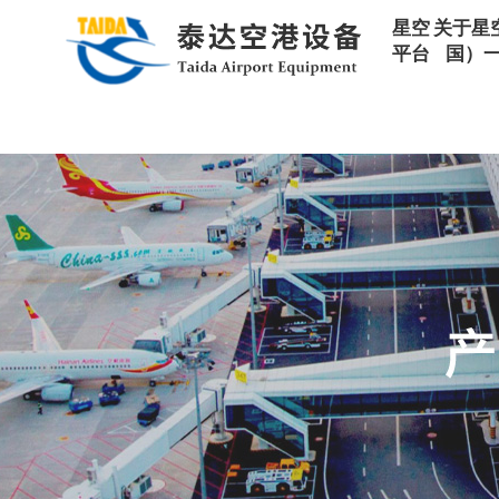
星空平台
星空
关于星
平台
国）