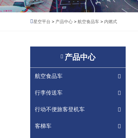
星空平台
>
产品中心
>
航空食品车
>
内燃式
产品中心
航空食品车
行李传送车
行动不便旅客登机车
客梯车