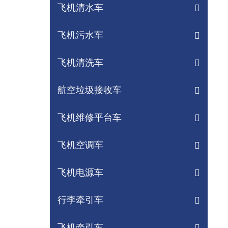
飞机清水车
飞机污水车
飞机清洗车
航空垃圾接收车
飞机维修平台车
飞机空调车
飞机电源车
行李牵引车
飞机牵引车