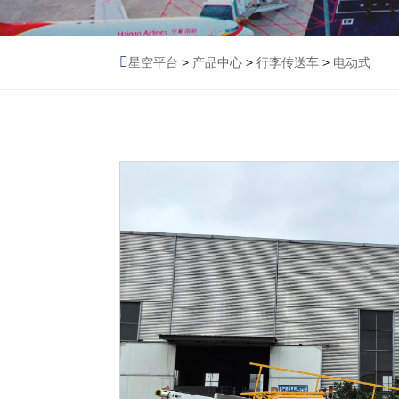
星空平台
>
产品中心
>
行李传送车
>
电动式