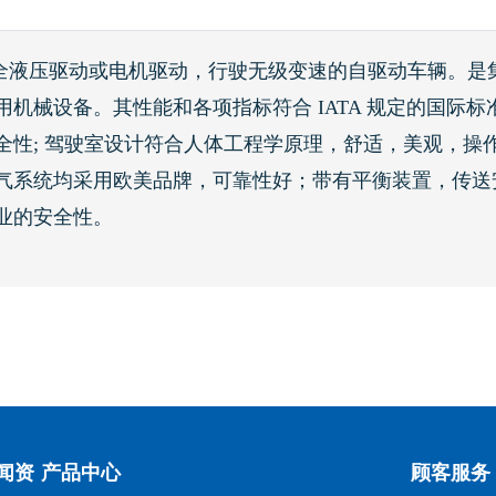
全液压驱动或电机驱动，行驶无级变速的自驱动车辆。是
机械设备。其性能和各项指标符合 IATA 规定的国际标
全性; 驾驶室设计符合人体工程学原理，舒适，美观，操
气系统均采用欧美品牌，可靠性好；带有平衡装置，传送
业的安全性。
闻资
产品中心
顾客服务