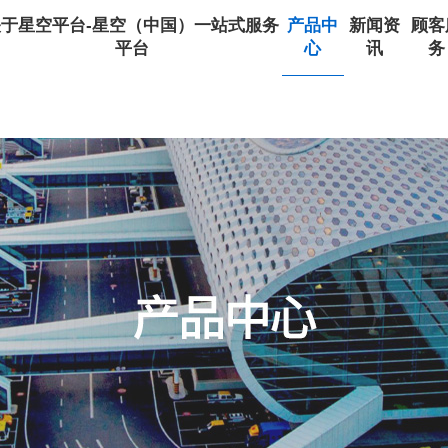
产品中
关于星空平台-星空（中国）一站式服务
新闻资
顾客
心
平台
讯
务