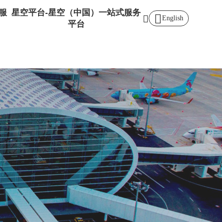
服
星空平台-星空（中国）一站式服务
English
平台