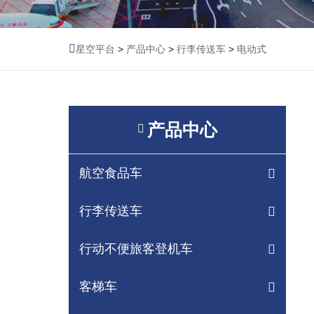
星空平台
>
产品中心
>
行李传送车
>
电动式
产品中心
航空食品车
行李传送车
行动不便旅客登机车
客梯车