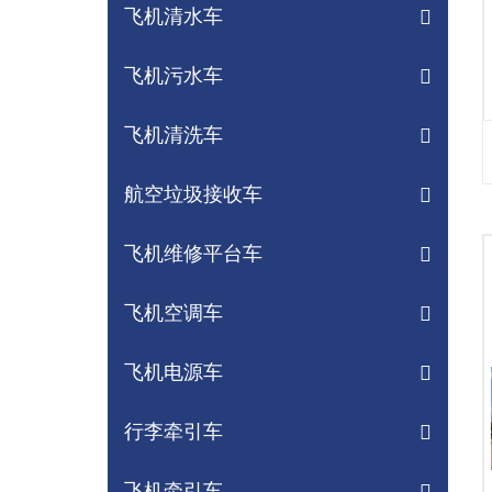
飞机清水车
飞机污水车
飞机清洗车
航空垃圾接收车
飞机维修平台车
飞机空调车
飞机电源车
行李牵引车
飞机牵引车