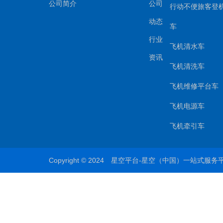
公司简介
公司
行动不便旅客登
动态
车
行业
飞机清水车
资讯
飞机清洗车
飞机维修平台车
飞机电源车
飞机牵引车
Copyright © 2024 星空平台-星空（中国）一站式