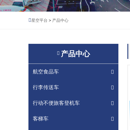
星空平台
>
产品中心
产品中心
航空食品车
行李传送车
行动不便旅客登机车
客梯车